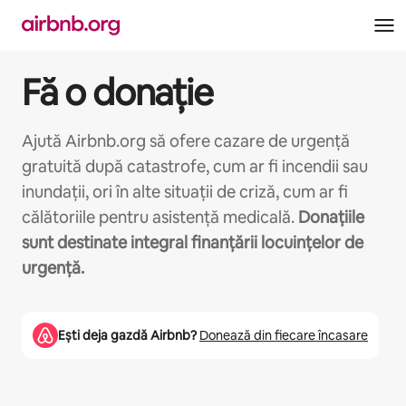
Ignoră
și
mergi
la
Fă o donație
conținut
Ajută Airbnb.org să ofere cazare de urgență
gratuită după catastrofe, cum ar fi incendii sau
inundații, ori în alte situații de criză, cum ar fi
călătoriile pentru asistență medicală.
Donațiile
sunt destinate integral finanțării locuințelor de
urgență.
Ești deja gazdă Airbnb?
Donează din fiecare încasare