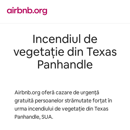
Ignoră
și
mergi
la
conținut
Incendiul de
vegetație din Texas
Panhandle
Airbnb.org oferă cazare de urgență
gratuită persoanelor strămutate forțat în
urma incendiului de vegetație din Texas
Panhandle, SUA.