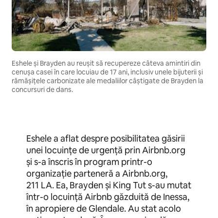
Eshele și Brayden au reușit să recupereze câteva amintiri din
cenușa casei în care locuiau de 17 ani, inclusiv unele bijuterii și
rămășițele carbonizate ale medaliilor câștigate de Brayden la
concursuri de dans.
Eshele a aflat despre posibilitatea găsirii
unei locuințe de urgență prin Airbnb.org
și s-a înscris în program printr-o
organizație parteneră a Airbnb.org,
211 LA. Ea, Brayden și King Tut s-au mutat
într-o locuință Airbnb găzduită de Inessa,
în apropiere de Glendale. Au stat acolo