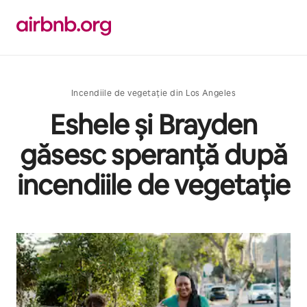
Ignoră
și
mergi
la
conținut
Incendiile de vegetație din Los Angeles
Eshele și Brayden
găsesc speranță după
incendiile de vegetație