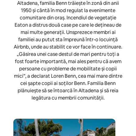
Altadena, familia Benn trăiește în zonă din anii
1950 și cântă în mod regulat la evenimente
comunitare din oraș. Incendiul de vegetație
Eaton a distrus două case pe care le dețineau de
mai multe generații. Unsprezece membri ai
familiei au putut sta împreună într-o locuință
Airbnb, unde au stabilit ce vor face în continuare.
„Găsirea unei case destul de mari pentru toți a
fost foarte importantă, mai ales pentru că avem
persoane cu probleme de mobilitate și copii
mici”, a declarat Loren Benn, cea mai mare dintre
cei șapte copii ai soților Benn. Familia Benn
plănuiește să se întoarcă în Altadena și să reia
legătura cu membrii comunității.