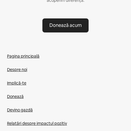
acoperim diferența.
Donează acum
Pagina principală
Despre noi
Implică-te
Donează
Devino gazdă
Relatări despre impactul pozitiv