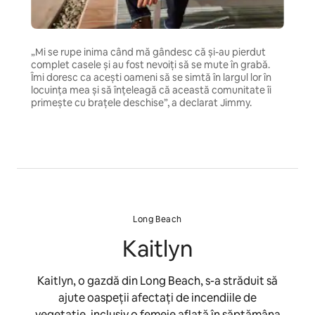
„Mi se rupe inima când mă gândesc că și-au pierdut
complet casele și au fost nevoiți să se mute în grabă.
Îmi doresc ca acești oameni să se simtă în largul lor în
locuința mea și să înțeleagă că această comunitate îi
primește cu brațele deschise”, a declarat Jimmy.
Long Beach
Kaitlyn
Kaitlyn, o gazdă din Long Beach, s-a străduit să
ajute oaspeții afectați de incendiile de
vegetație, inclusiv o femeie aflată în săptămâna