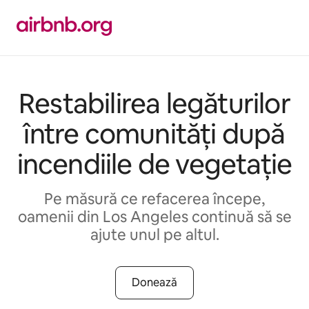
Ignoră
și
mergi
la
conținut
Restabilirea legăturilor
între comunități după
incendiile de vegetație
Pe măsură ce refacerea începe,
oamenii din Los Angeles continuă să se
ajute unul pe altul.
Donează